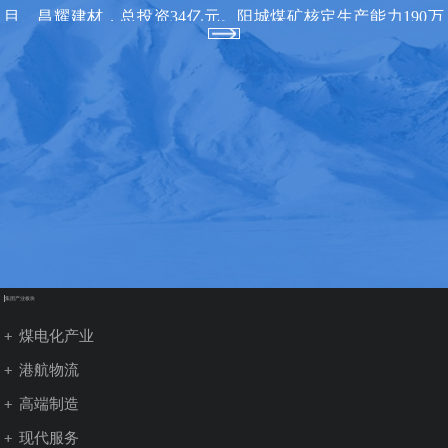
目、昌耀建材，总投资34亿元。阳城煤矿核定生产能力190万
吨/年，阳城技改项目设计生产能力90万吨/年。电厂装机容量为
2×15万千瓦，转型升级为热电联产企业。昌耀建材年产30万立
方米。阳城煤电占地面积42.34万平方米；2021年 ...
集团产业板块
煤电化产业
港航物流
高端制造
现代服务