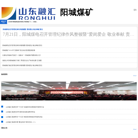
阳城煤矿
山东济矿鲁能煤电股份有限公司阳城电厂#1、#2机组背压改造
阳城煤电召开管理纪律作风整顿暨“爱岗爱企 敬业奉献 责任
7月21日，阳城煤电召开管理纪律作风整顿暨“爱岗爱企 敬业奉献 责任担当”主题活动述思想会议。矿党委书记、矿长丁希阳，领导班子成员、各单位负责人、党支部书记参加会议。 丁 ...
阳城煤电召开管理纪律作风整顿暨“爱岗爱企 敬业奉献 责任
阳城煤矿2026年“安康杯”安全知识竞赛圆满落幕
以量化考核标尺激活“一池春水”！阳城煤矿隆重表彰六月
集团公司到阳城煤矿开展二季度安全生产标准化暨“五项重
阳城煤矿掀起管理纪律作风整顿暨“爱岗爱企 敬业奉献 责任
集团要闻
More+
中国共产党山东融汇集团第一次代表大会召开
山东融汇集团召开“十五五”金融资本发展规划专家研讨会
山东融汇集团召开年度科技创新成果评审会
山东融汇集团举办“十五五”规划宣讲团成员专题培训会
山东融汇集团开展“夏送清凉”系列活动（二）
通知公告
More+