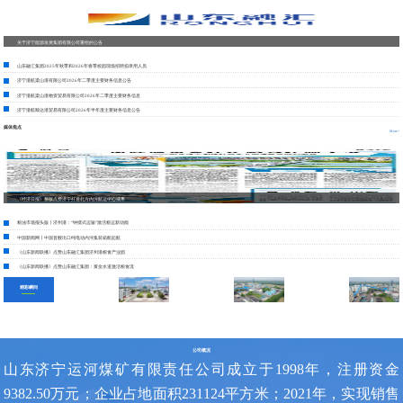
关于济宁能源发展集团有限公司重组的公告
山东融汇集团2025年秋季和2026年春季校园现场招聘拟录用人员
济宁港航梁山港有限公司2026年二季度主要财务信息公告
济宁港航梁山港物资贸易有限公司2026年二季度主要财务信息
济宁港航顺达港贸易有限公司2026年半年度主要财务信息公告
媒体焦点
More+
《经济日报》整版点赞济宁打造北方内河航运中心成果
粮油市场报头版丨济州港：“钟摆式运输”激活粮运新动能
中国新闻网丨中国首艘出口纯电动内河集装箱船起航
《山东新闻联播》点赞山东融汇集团济州港粮食产业园
《山东新闻联播》点赞山东融汇集团：黄金水道激活粮食流
精彩瞬间
公司概况
山东济宁运河煤矿有限责任公司成立于1998年，注册资金
9382.50万元；企业占地面积231124平方米；2021年，实现销售