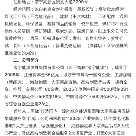
注册地址：济宁高新区崇文大道2299号
经营范围：以自有资金对外投资；股权投资；煤炭批发经营；
煤化工产品（不含危化品）、建材（不含木材）、工矿配件、通用
机械设备、环保设备、塑料制品的销售；资产租赁。煤矿特种行业
操作人员培训、煤矿筹建、煤炭洗选、煤炭开采（以上限分公司凭
资质经营）；房屋、机械设备租赁；发电、购售电业务；货物仓
储、装卸（不含危化品）；普通货物运输。（具体以工商管理机关
批准登记的为准）
二、公司简介
济宁能源发展集团有限公司（以下简称“济宁能源”），成立于
2008年，注册资本金55亿元，系济宁市属骨干国有企业。主营煤电
（新能源）、港航物流、大宗商品贸易、高端制造等业务，拥有全
资、控股、参股公司100余家。2025年位列中国企业500强第281
位、中国物流企业50强第16位、中国能源企业500强第67位、山东
省综合百强企业第28位。
近年来，围绕“打造国内一流的综合能源集团和大宗商品供应链
集成服务商”目标，公司积极构建“12328”产业矩阵，延伸煤电化和
港航2大产业链条，做强能源化工、港航物流和大宗商品贸易3大核
心产业，做优高端制造和金融服务2大增值产业，打造8大百亿园