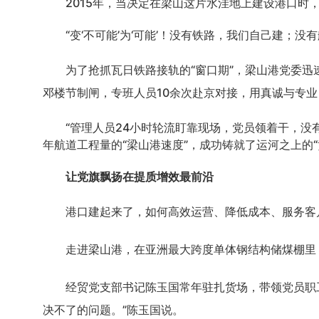
2015年，当决定在梁山这片水洼地上建设港口时
“变‘不可能’为‘可能’！没有铁路，我们自己建
为了抢抓瓦日铁路接轨的
“窗口期”，梁山港党委
邓楼节制闸，专班人员10余次赴京对接，用真诚与专
“管理人员24小时轮流盯靠现场，党员领着干，没
年航道工程量的“梁山港速度”，成功铸就了运河之上的“
让党旗飘扬在提质增效最前沿
港口建起来了，如何高效运营、降低成本、服务客
走进梁山港，在亚洲最大跨度单体钢结构储煤棚里
经贸党支部书记陈玉国常年驻扎货场，带领党员职
决不了的问题。”陈玉国说。