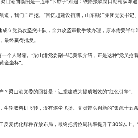
，梁山港面临的是一连串“卡脖子”难题：铁路接轨窗口期稍纵即逝
；没有航道，我们自己挖。”回忆起建设初期，山东融汇集团党委书
迅速成立党员攻坚突击队，全力攻坚审批手续办理，原本需要半年
业，最终赢得批复。
有一个人退缩。”梁山港党委副书记黄跃介绍，正是这种“党员抢
黄金坐标”。
户？梁山港党委的回答是：让党建成为提质增效的
“红色引擎”。
，斗轮取料机飞转，没有煤尘飞扬。党员带头创新的
“集疏十五
工反复优化煤种存放布局，最终把货位周转率提升了
30%以上