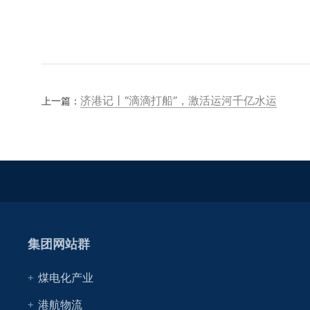
济港记丨“滴滴打船”，激活运河千亿水运
上一篇：
集团网站群
煤电化产业
港航物流