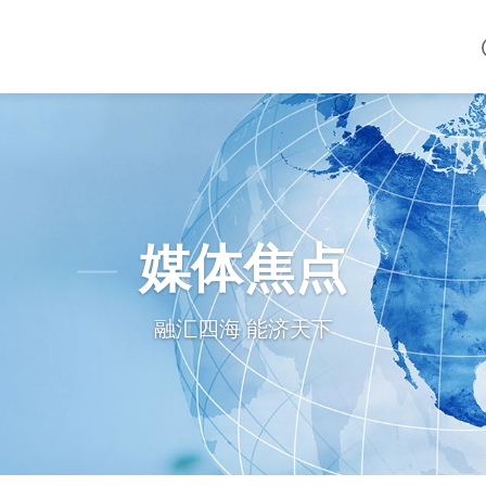
媒体焦点
融汇四海 能济天下