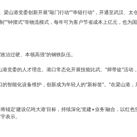
。梁山港党委创新开展
“敲门行动”“串链行动”，开通至武汉、太
单制”“钟摆式”等物流模式，每年可为客户节省成本上亿元，也为
“政治过硬、本领高强”的钢铁队伍。
山港党委的人才理念。港口常态化开展技能比武、“师带徒”活
口的智能化设备维护，创新成为年轻人的“新标签”。“在梁山港
将锚定‘建设亿吨大港’目标，持续深化‘党建+业务’融合，以红
广宇表示。