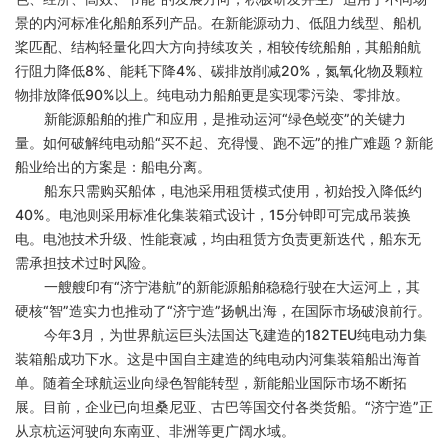
景的内河标准化船舶系列产品。在新能源动力、低阻力线型、船机
桨匹配、结构轻量化四大方向持续攻关，相较传统船舶，其船舶航
行阻力降低8%、能耗下降4%、碳排放削减20%，氮氧化物及颗粒
物排放降低90%以上。纯电动力船舶更是实现零污染、零排放。
新能源船舶的推广和应用，是推动运河
“绿色蜕变”的关键力
量。如何破解纯电动船“买不起、充得慢、跑不远”的推广难题？新能
船业给出的方案是：船电分离。
船东只需购买船体，电池采用租赁模式使用，初始投入降低约
40%。电池则采用标准化集装箱式设计，15分钟即可完成吊装换
电。电池技术升级、性能衰减，均由租赁方负责更新迭代，船东无
需承担技术过时风险。
一艘艘印有
“济宁港航”的新能源船舶稳稳行驶在大运河上，其
硬核“智”造实力也推动了“济宁造”扬帆出海，在国际市场破浪前行。
今年
3月，为世界航运巨头法国达飞建造的182TEU纯电动力集
装箱船成功下水。这是中国自主建造的纯电动内河集装箱船出海首
单。随着全球航运业向绿色智能转型，新能船业国际市场不断拓
展。目前，企业已向坦桑尼亚、古巴等国交付各类货船。“济宁造”正
从京杭运河驶向东南亚、非洲等更广阔水域。