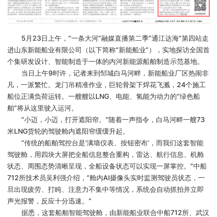
5月23日上午，“一条大河”融媒直播第二季“通江达海”第四站走
进山东新能船业有限公司（以下简称“新能船业”），实地探访全国首
个集研发设计、智能制造于一体的内河新能源船舶制造示范基地。
当日上午
9时许，记者来到邹城白马河畔，新能船业厂区热闹非
凡，一派繁忙。龙门吊精准作业，巨轮骨架下焊花飞溅，24个施工
船位正满负荷运转。一艘艘以LNG、电能、氢能为动力的“绿色船
舶”将从这里驶入运河。
“小迈，小迈，打开遮阳帘。”随着一声指令，白马河畔一艘73
米LNG货轮的驾驶舱内遮阳帘缓缓升起。
“传统的船舶驾控台是‘满墙仪表、按钮密布’，而我们这套智能
驾驶舱，用四块大屏把全船信息整合重构，雷达、航行信息、机舱
状态、周围态势清晰呈现，全船设备状态可以实现一屏掌控。”中船
712所技术员吴利强介绍，“舱内AI摄像头实时监测驾驶员状态，一
旦出现疲劳、打盹、注意力不集中等情况，系统会自动抓拍并立即
声光报警，反应十分迅速。”
据悉，这套船舶智能驾驶舱，由新能船业联合中船
712所、武汉