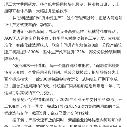
理工大学共同研发。整个舱室采用模块化预制、标准接口设计，上
船即可整体吊装，大幅提升造船效率。
从
“沙滩造船”到“流水线生产”，这个智能驾驶舱，正是内河造船
业生产方式变革的生动缩影。
走进企业联合车间，自动化设备高效运转：机械臂精准舞动，
AGV无人运输车穿梭不息，数字屏实时跳动着各工序进度。依托标
准化、智能化建造新模式，联合车间月产能峰值达8艘，分段产能较
建厂初期提升330%，整体生产效率提升172%，部分分段涂装周期
降至3天。
“像搭积木一样造船，每一个部件都精准把控。”新能船业相关
负责人介绍，企业采用分段预制、总装合拢模式，把船舶拆分为上
百个标准模块，一艘2000吨级纯电动货轮，从钢板进厂到下水成
型，船台总组周期约30天。传统船厂同类船舶建造周期近一年，而
这里可以实现约三个月交付。
数据见证
“济宁造船速度”：2025年企业全年交付船舶82艘、开
工108艘；今年一季度，完成21艘73米LNG动力集散两用船的全流
程建造与交付，截至5月，企业已累计交付112艘。
据了解，产能快速释放的同时，新能船业始终锚定内河船舶
“绿
色、经济、高效、节能”的发展方向，积极研发并生产适用于不同场