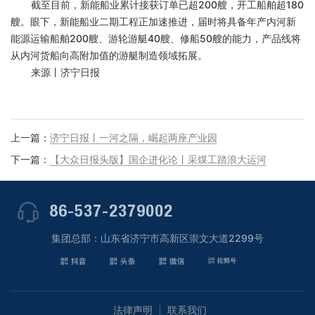
截至目前，新能船业累计接获订单已超
200艘，开工船舶超180
艘。眼下，新能船业二期工程正加速推进，届时将具备年产内河新
能源运输船舶200艘、游轮游艇40艘、修船50艘的能力，产品线将
从内河货船向高附加值的游艇制造领域拓展。
来源丨济宁日报
上一篇：
济宁日报丨一河之隔，崛起两座产业园
下一篇：
【大众日报头版】国企进化论丨采煤工踏浪大运河
86-537-2379002
集团总部：山东省济宁市高新区崇文大道2299号
法律声明
联系我们