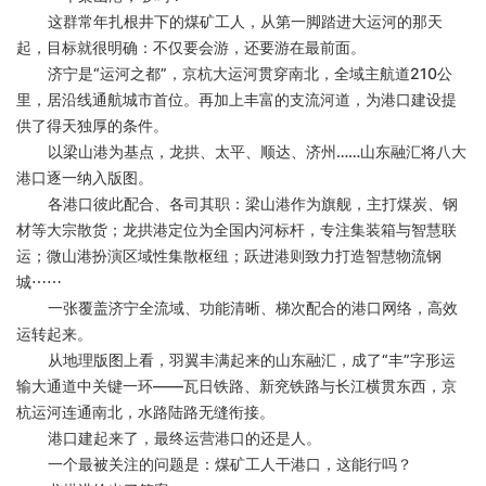
这群常年扎根井下的煤矿工人，从第一脚踏进大运河的那天
起，目标就很明确：不仅要会游，还要游在最前面。
济宁是
“运河之都”，京杭大运河贯穿南北，全域主航道210公
里，居沿线通航城市首位。再加上丰富的支流河道，为港口建设提
供了得天独厚的条件。
以梁山港为基点，龙拱、太平、顺达、济州
……山东融汇将八大
港口逐一纳入版图。
各港口彼此配合、各司其职：梁山港作为旗舰，主打煤炭、钢
材等大宗散货；龙拱港定位为全国内河标杆，专注集装箱与智慧联
运；微山港扮演区域性集散枢纽；跃进港则致力打造智慧物流钢
城
⋯⋯
一张覆盖济宁全流域、功能清晰、梯次配合的港口网络，高效
运转起来。
从地理版图上看，羽翼丰满起来的山东融汇，成了
“丰”字形运
输大通道中关键一环——瓦日铁路、新兖铁路与长江横贯东西，京
杭运河连通南北，水路陆路无缝衔接。
港口建起来了，最终运营港口的还是人。
一个最被关注的问题是：煤矿工人干港口，这能行吗？