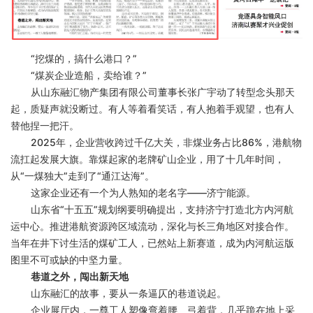
“挖煤的，搞什么港口？”
“煤炭企业造船，卖给谁？”
从山东融汇物产集团有限公司董事长张广宇动了转型念头那天
起，质疑声就没断过。有人等着看笑话，有人抱着手观望，也有人
替他捏一把汗。
2025年，企业营收跨过千亿大关，非煤业务占比86%，港航物
流扛起发展大旗。靠煤起家的老牌矿山企业，用了十几年时间，
从“一煤独大”走到了“通江达海”。
这家企业还有一个为人熟知的老名字
——济宁能源。
山东省
“十五五”规划纲要明确提出，支持济宁打造北方内河航
运中心。推进港航资源跨区域流动，深化与长三角地区对接合作。
当年在井下讨生活的煤矿工人，已然站上新赛道，成为内河航运版
图里不可或缺的中坚力量。
巷道之外，闯出新天地
山东融汇的故事，要从一条逼仄的巷道说起。
企业展厅内，一尊工人塑像弯着腰、弓着背，几乎跪在地上采