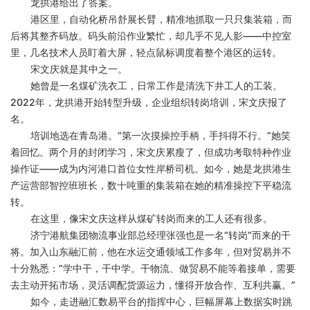
龙拱港给出了答案。
港区里，自动化桥吊舒展长臂，精准地抓取一只只集装箱，而
后将其整齐码放。码头前沿作业繁忙，却几乎不见人影
——中控室
里，几名技术人员盯着大屏，轻点鼠标调度着整个港区的运转。
宋文庆就是其中之一。
她曾是一名煤矿洗衣工，日常工作是清洗下井工人的工装。
2022年，龙拱港开始转型升级，企业组织转岗培训，宋文庆报了
名。
培训地选在青岛港。
“第一次摸操控手柄，手抖得不行。”她笑
着回忆。两个月的封闭学习，宋文庆累瘦了，但成功考取特种作业
操作证——成为内河港口首位女性岸桥司机。如今，她是龙拱港生
产运营部智控班班长，数十吨重的集装箱在她的精准操控下平稳流
转。
在这里，像宋文庆这样从煤矿转岗而来的工人还有很多。
济宁港航集团物流事业部总经理张强也是一名
“转岗”而来的干
将。加入山东融汇前，他在水运交通领域工作多年，但对贸易并不
十分熟悉：“学中干，干中学。干物流、做贸易不能等着接单，需要
去主动开拓市场，灵活调配货源运力，懂得开放合作、互利共赢。”
如今，走进融汇数易平台的指挥中心，巨幅屏幕上数据实时跳