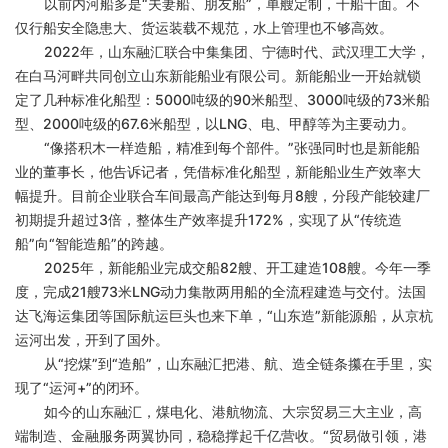
以前内河船多是
“夫妻船、朋友船”，单艘定制，千船千面。不
仅行船安全隐患大、货运装载不规范，水上管理也不够高效。
2022年，山东融汇联合中集集团、宁德时代、武汉理工大学，
在白马河畔共同创立山东新能船业有限公司。新能船业一开始就锁
定了几种标准化船型：5000吨级的90米船型、3000吨级的73米船
型、2000吨级的67.6米船型，以LNG、电、甲醇等为主要动力。
“像搭积木一样造船，精准到每个部件。”张强同时也是新能船
业的董事长，他告诉记者，凭借标准化船型，新能船业生产效率大
幅提升。目前企业联合车间最高产能达到每月8艘，分段产能较建厂
初期提升超过3倍，整体生产效率提升172%，实现了从“传统造
船”向“智能造船”的跨越。
2025年，新能船业完成交船82艘、开工建造108艘。今年一季
度，完成21艘73米LNG动力集散两用船的全流程建造与交付。法国
达飞海运集团等国际航运巨头也来下单，“山东造”新能源船，从京杭
运河出发，开到了国外。
从
“挖煤”到“造船”，山东融汇把港、航、造全链条攥在手里，实
现了“运河+”的闭环。
如今的山东融汇，煤电化、港航物流、大宗贸易三大主业，高
端制造、金融服务两翼协同，稳稳撑起千亿营收。
“贸易做引领，港