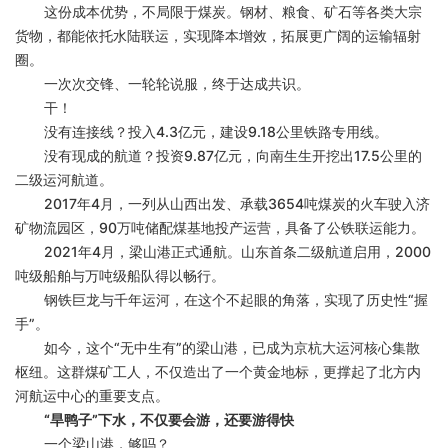
这份成本优势，不局限于煤炭。钢材、粮食、矿石等各类大宗
货物，都能依托水陆联运，实现降本增效，拓展更广阔的运输辐射
圈。
一次次交锋、一轮轮说服，终于达成共识。
干！
没有连接线？投入
4.3亿元，建设9.18公里铁路专用线。
没有现成的航道？投资
9.87亿元，向南生生开挖出17.5公里的
二级运河航道。
2017年4月，一列从山西出发、承载3654吨煤炭的火车驶入济
矿物流园区，90万吨储配煤基地投产运营，具备了公铁联运能力。
2021年4月，梁山港正式通航。山东首条二级航道启用，2000
吨级船舶与万吨级船队得以畅行。
钢铁巨龙与千年运河，在这个不起眼的角落，实现了历史性
“握
手”。
如今，这个
“无中生有”的梁山港，已成为京杭大运河核心集散
枢纽。这群煤矿工人，不仅造出了一个黄金地标，更撑起了北方内
河航运中心的重要支点。
“旱鸭子”下水，不仅要会游，还要游得快
一个梁山港，够吗？