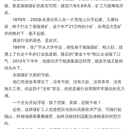
煤。那是落陵煤矿的真实写照：煤层只有
0.9米高，矿工只能匍匐开
采。
1970年，200多名退伍军人在一片荒地上白手起家。几番钻
探，终于打出了落陵煤矿。这个年产21万吨的小矿，在周边大型矿
井的映衬下，毫不起眼。
煤炭行业的底色，是起伏。
1991年，张广宇从大学毕业，便投身于落陵煤矿。刚入职，就
遇上了长达十年的行业低迷期。随后的“黄金十年”刚让企业喘了口
气，2012年下半年，他接任济宁能源集团总经理，煤炭市场又陡然
掉头向下。
全国煤矿大面积亏损。
他们凭借改革撑住了，没有亏损、没有欠款、没有库存、没有
拖欠工资。但这四个
“没有”背后，依然是被行业周期牢牢困住的无力
感。
一个念头开始浮现：除了挖煤、卖煤，还能干啥？
起初，这群煤矿工人也曾把目光投向高新技术产业。可隔行如
隔山，跨领域摸索屡屡碰壁，始终没能找到适配自身根基的转型方
向。