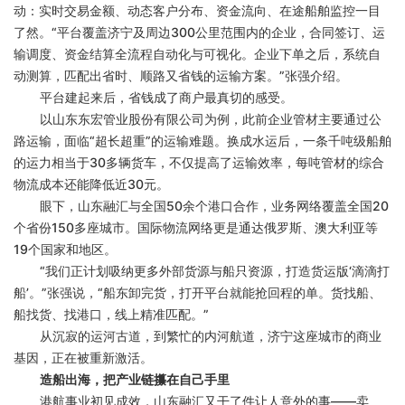
动：实时交易金额、动态客户分布、资金流向、在途船舶监控一目
了然。
“平台覆盖济宁及周边300公里范围内的企业，合同签订、运
输调度、资金结算全流程自动化与可视化。企业下单之后，系统自
动测算，匹配出省时、顺路又省钱的运输方案。”张强介绍。
平台建起来后，省钱成了商户最真切的感受。
以山东东宏管业股份有限公司为例，此前企业管材主要通过公
路运输，面临
“超长超重”的运输难题。换成水运后，一条千吨级船舶
的运力相当于30多辆货车，不仅提高了运输效率，每吨管材的综合
物流成本还能降低近30元。
眼下，山东融汇与全国
50余个港口合作，业务网络覆盖全国20
个省份150多座城市。国际物流网络更是通达俄罗斯、澳大利亚等
19个国家和地区。
“我们正计划吸纳更多外部货源与船只资源，打造货运版‘滴滴打
船’。”张强说，“船东卸完货，打开平台就能抢回程的单。货找船、
船找货、找港口，线上精准匹配。”
从沉寂的运河古道，到繁忙的内河航道，济宁这座城市的商业
基因，正在被重新激活。
造船出海，把产业链攥在自己手里
港航事业初见成效，山东融汇又干了件让人意外的事
——卖