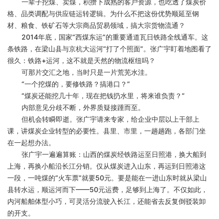
一辈子挖煤、卖煤，积攒下成熟的客户资源，也吃透了煤炭价
格、品类调配与供应链运转逻辑。为什么不把这份优势顺延至钢
材、粮食、铁矿石等大宗商品贸易领域，搞大宗货物流通？
2014年底，国家“西煤东运”的重要通道瓦日铁路全线通车。这
条铁路，在梁山县与京杭大运河“打了个照面”。张广宇盯着地图看了
很久：铁路+运河，这不就是天然的物流枢纽吗？
可那片交汇之地，当时只是一片荒芜水洼。
“一个挖煤的，要修铁路？搞港口？”
“煤炭还能挖几十年，现在把钱扔水里，将来谁负责？”
内部意见分歧不断，外界质疑接踵而至。
但机会转瞬即逝。张广宇请来专家，给企业中层以上干部上
课，讲煤炭企业转型的必要性。县里、市里，一趟趟跑，各部门坐
在一起想办法。
张广宇一遍遍算账：山西的煤炭经铁路运至日照港，换大船到
上海，再换小船沿长江分销。仅从煤炭进入山东，再运到日照港这
一段，一吨煤的
“火车票”就要50元。要是能在一进山东时就从梁山
县转水运，顺运河而下——50元运费，足够到上海了。不仅如此，
内河船舶体型小巧，可灵活分流驶入长江，还能省去反复倒驳装卸
的开支。