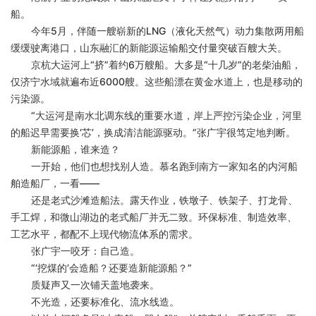
船。
今年
5月，伴随一艘崭新的LNG（液化天然气）动力集散两用船
缓缓驶离港口，山东融汇的新能源运输船交付量突破百艘大关。
京杭大运河上
“挤”着约6万艘船。大多是“十几岁”的老柴油船，
仅济宁水域就遍布近6000艘。这些船漂在黄金水道上，也是移动的
污染源。
“大运河是南水北调东线的重要水道，岸上严控污染企业，河里
的船迟早需要换‘芯’，换成清洁能源驱动。”张广宇很笃定地判断。
新能源船，谁来造？
一开始，他们也想找别人造。慕名跑到南方一家知名的内河船
舶造船厂，一看
——
还是老式沙滩造船法。露天作业，铁墩子、铁架子、打龙骨、
手工焊，和微山湖边的老式船厂并无二致。环保标准、制造效率、
工艺水平，都配不上现代物流体系的需求。
张广宇一咬牙：自己造。
“‘挖煤的’会造船？还要造新能源船？”
质疑声又一次铺天盖地袭来。
不光造，还要标准化、流水线造。